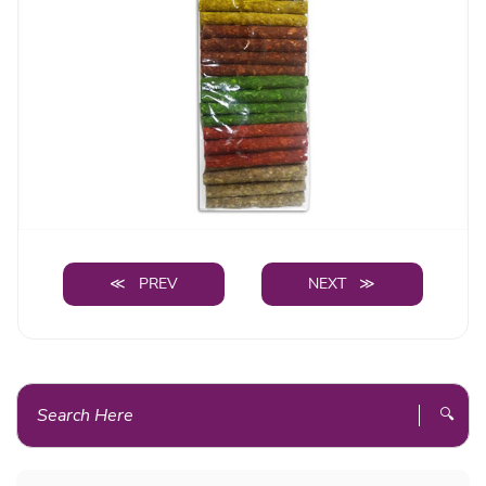
≪ PREV
NEXT ≫
🔍