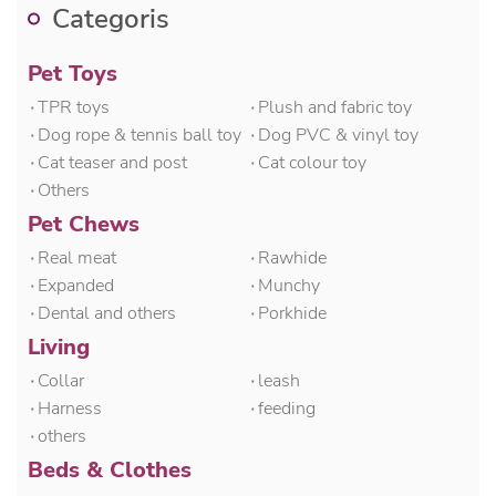
Categoris
Pet Toys
۰TPR toys
۰Plush and fabric toy
۰Dog rope & tennis ball toy
۰Dog PVC & vinyl toy
۰Cat teaser and post
۰Cat colour toy
۰Others
Pet Chews
۰Real meat
۰Rawhide
۰Expanded
۰Munchy
۰Dental and others
۰Porkhide
Living
۰Collar
۰leash
۰Harness
۰feeding
۰others
Beds & Clothes