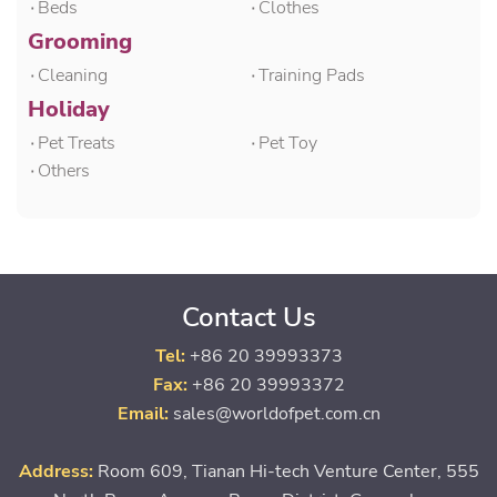
۰Beds
۰Clothes
Grooming
۰Cleaning
۰Training Pads
Holiday
۰Pet Treats
۰Pet Toy
۰Others
Contact Us
Tel:
+86 20 39993373
Fax:
+86 20 39993372
Email:
sales@worldofpet.com.cn
Address:
Room 609, Tianan Hi-tech Venture Center, 555